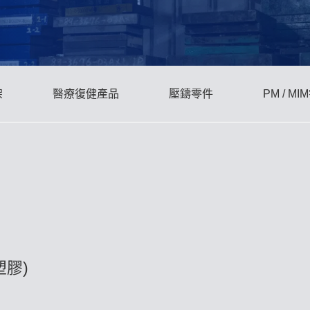
架
醫療復健產品
壓鑄零件
PM / M
膠)