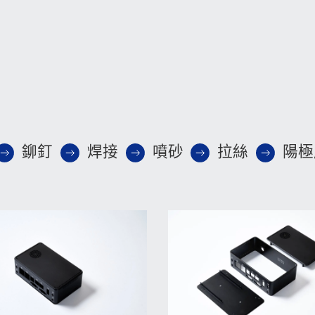
鉚釘
焊接
噴砂
拉絲
陽極