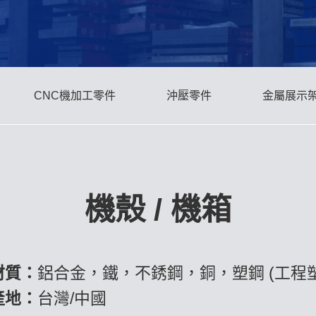
CNC機加工零件
沖壓零件
金屬展示
機殼 / 機箱
材質：
鋁合金，鐵，不銹鋼，銅，塑鋼 (工程塑
產地：
台灣/中國