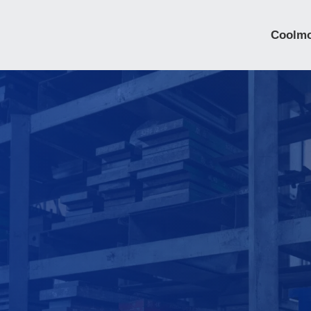
Coolm
冷鍛式散熱片 / I
板
鏟削式散熱片
鋁擠型散熱片